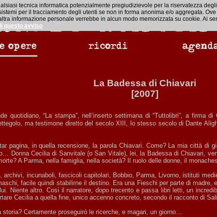
ualsiasi tecnica informatica potenzialmente pregiudizievole per la riservatezza degli 
i sistemi per il tracciamento degli utenti se non in forma anonima e/o aggregata. Ove
un’altra informazione personale verrebbe in alcun modo memorizzata su cookie. Ai sens
di questo avviso
La Badessa di Chiavari
[2007]
egolo, ma testimone diretto del secolo XIII, lo stesso secolo di Dante Alighie
 Donna Cecilia di Sanvitale (o San Vitale), lei, la Badessa di Chiavari, ven
morte? A Parma, nella famiglia, nella società? Il ruolo delle donne, il monach
aschi, facile quindi stabilirne il destino. Era una Fieschi per parte di madre,
i. Niente altro. Così il narratore, dopo trecento e passa libri letti, un incredi
rtare Cecilia a quella fine, unico accenno concreto, secondo il racconto di 
ra storia? Certamente proseguirò le ricerche, e magari, un giorno…