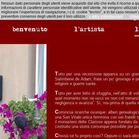
Nessun dato personale degli utenti viene acquisito dal sito che evita il ricorso a q
informazioni di carattere personale identificative dell’utente, né vengono utilizzat
migliorare l’esperienza di navigazione, i c.d. cookie “tecnici”, e in tal caso ness
preventivo consenso degli utenti per il loro utilizzo.
» altre informazioni
chiu
Tutto per una recensione apparsa su un grande quotidiano, “La stampa”, nell’inserto settimana di “Tuttolibri”, a firma di Giuseppe Cassieri, nel presentare una nuova edizione della Cronaca di
Salimbene de Adam, frate un po’ girovago e pett
religioni e guerre sante.
Tutto per aver letto di sfuggita, nell’atto di voltar pagina, in quella recensione, la parola Chiavari. Come? La mia città di gioventù, di studi, persino di nascita, sia pure perché c’era l’ospedale. Da
quel momento non ne uscii se non col romanzo…
negligenza e avarizia”. Sì, ma prima di quella 
Cominciai ricerche ovunque: alberi genealogici, archivi, incunaboli, fascicoli capitolari, Bobbio, Parma, Livorno, istituti medievali, annali… Niente, o quasi, su Cecilia futura Badessa di Chiavari. Era
una San Vitale unica femmina con sei fratelli m
il monastero delle Clarisse appena fondato da lu
costruito una storia comunque possibile per po
Chissà se fu proprio così? Oppure ci sarà alt