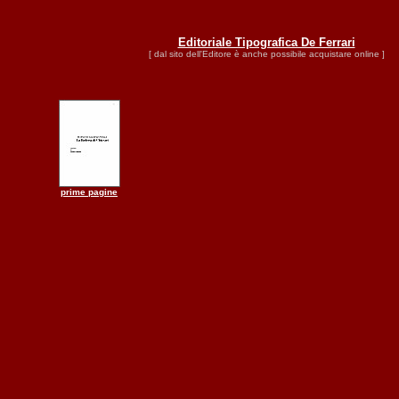
Editoriale Tipografica De Ferrari
[ dal sito dell'Editore è anche possibile acquistare online ]
prime pagine