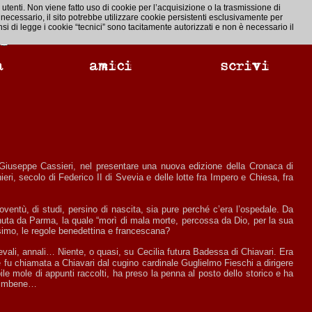
utenti. Non viene fatto uso di cookie per l’acquisizione o la trasmissione di
 necessario, il sito potrebbe utilizzare cookie persistenti esclusivamente per
i di legge i cookie “tecnici” sono tacitamente autorizzati e non è necessario il
ri, secolo di Federico II di Svevia e delle lotte fra Impero e Chiesa, fra
uta da Parma, la quale “morì di mala morte, percossa da Dio, per la sua
esimo, le regole benedettina e francescana?
 e fu chiamata a Chiavari dal cugino cardinale Guglielmo Fieschi a dirigere
bile mole di appunti raccolti, ha preso la penna al posto dello storico e ha
Salimbene…