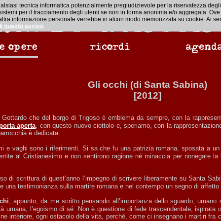
ualsiasi tecnica informatica potenzialmente pregiudizievole per la riservatezza degli 
i sistemi per il tracciamento degli utenti se non in forma anonima e/o aggregata. Ove
un’altra informazione personale verrebbe in alcun modo memorizzata su cookie. Ai sens
di questo avviso
Gli occhi (di Santa Sabina)
[2012]
porta aperta
, con questo nuovo ciottolo e, speriamo, con la rappresentazio
parrocchia è dedicata.
tite al Cristianesimo e non sentirono ragione né minaccia per rinnegare la l
re una testimonianza sulla martire romana e nel contempo un segno di affetto p
chi
, appunto, da me scritto pensando all’importanza dello sguardo, umano sì
tà umana, l’egoismo di sé. Non è questione di fede trascendentale, ispirata o 
ine interiore, ogni ostacolo della vita, perché, come ci insegnano i martiri fra