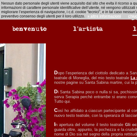
Nessun dato personale degli utenti viene acquisito dal sito che evita il ricorso a q
informazioni di carattere personale identificative dell’utente, né vengono utilizzat
migliorare l’esperienza di navigazione, i c.d. cookie “tecnici”, e in tal caso ness
preventivo consenso degli utenti per il loro utilizzo.
» altre informazioni
chiu
Dopo l’esperienza del ciottolo dedicato a San Gottardo che del borgo di Trigoso è emblema da sempre, con la rappresentazione in scena, a cura di Maria Grazia Rebuzzi e del Gruppo artistico
teatrale di Moneglia, del mio testo teatrale
La 
nostre pagine su Santa Sabina martire, cui la 
Di Santa Sabina poco o nulla si sa, pochissimi e vaghi sono i riferimenti. Si sa che fu una patrizia romana, sposata a un potente senatore, Valentino, e si sa che fu decapitata assieme alla sua
serva Serapia perché entrambe si erano conver
Tutto qui.
Così ho affidato a ciascun partecipante al corso di scrittura di quest’anno l’impegno di scrivere liberamente su Santa Sabina, ricerche, racconti, testi di varia ispirazione, aggiungendo questo mio
nuovo testo teatrale, con la speranza di lascia
In apertura del volume il testo teatrale
Gli oc
guarda oltre, appunto, la pochezza e la crudel
nome di Dio sia nel segno della propria rettitud