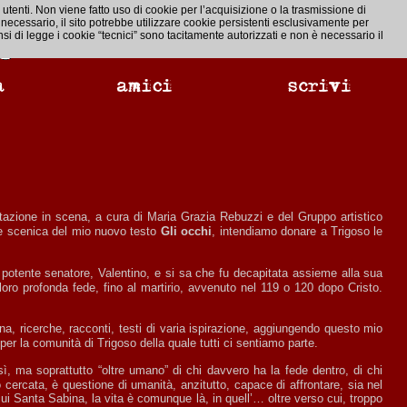
utenti. Non viene fatto uso di cookie per l’acquisizione o la trasmissione di
 necessario, il sito potrebbe utilizzare cookie persistenti esclusivamente per
i di legge i cookie “tecnici” sono tacitamente autorizzati e non è necessario il
ne scenica del mio nuovo testo
Gli occhi
, intendiamo donare a Trigoso le
oro profonda fede, fino al martirio, avvenuto nel 119 o 120 dopo Cristo.
er la comunità di Trigoso della quale tutti ci sentiamo parte.
, ma soprattutto “oltre umano” di chi davvero ha la fede dentro, di chi
cercata, è questione di umanità, anzitutto, capace di affrontare, sia nel
 cui Santa Sabina, la vita è comunque là, in quell’… oltre verso cui, troppo