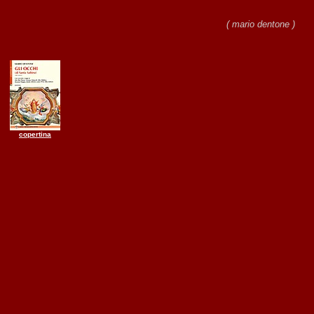
( mario dentone )
copertina