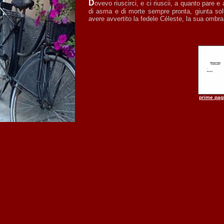
Dovevo riuscirci, e ci riuscii, a quanto pare e a quanto si disse: Proust in teatro, nella sua stanza di profumi e fumi, di polvere e libri,
di asma e di morte sempre pronta, giunta solt
avere avvertito la fedele Céleste, la sua ombra
prime pag