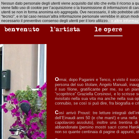
Nessun dato personale degli utenti viene acquisito dal sito che evita il ricorso a q
viene fatto uso di cookie per l’acquisizione o la trasmissione di informazioni di cara
utenti se non in forma anonima e/o aggregata. Ove necessario, il sito potrebbe util
“tecnici”, e in tal caso nessun’altra informazione personale verrebbe in alcun modo
necessario il preventivo consenso degli utenti per il loro utilizzo.
» altre informaz
Ormai, dopo Paganini e Tenco, e visto il successo, se non altro di attenzione critica, di lettori e di editore (la Bastogi di Foggia, nella
persona del suo titolare, Angelo Manuali, inaug
il suo filone, gratificante per me, su un pia
“scopritrice” Graziella Corsinovi, e lo scrisse 
rivisitato nella sua vita ma anche nella sua op
connubio, se così si può dire, fra biografia e cr
Così arrivò Proust: tre letture integrali dell’intera Recherche, delle quali una in Francese, una nella classica versione a più mani
dell’Einaudi anni 50 (e che mani!) e una nella
capolavoro assoluto), inoltre una trentina di
abbandonate (persino mostri sacri come Harol
non so quante centinaia di pagine di appunti, el